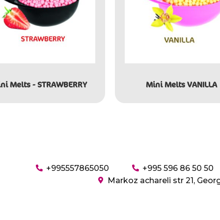
ni Melts - STRAWBERRY
Mini Melts VANILLA
+995557865050
+995 596 86 50 50
Markoz achareli str 21, Geor