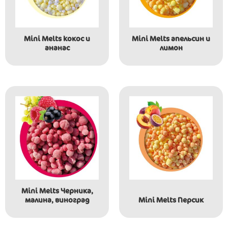
Mini Melts kокос и
Mini Melts aпельсин и
ананас
лимон
Mini Melts Черника,
малина, виноград
Mini Melts Персик