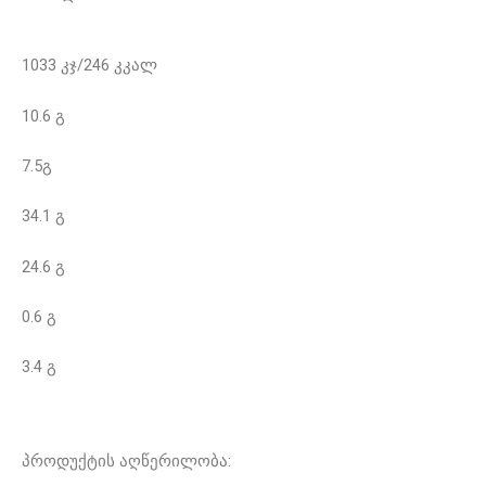
1033 კჯ/246 კკალ
10.6 გ
7.5გ
34.1 გ
24.6 გ
0.6 გ
3.4 გ
პროდუქტის აღწერილობა: