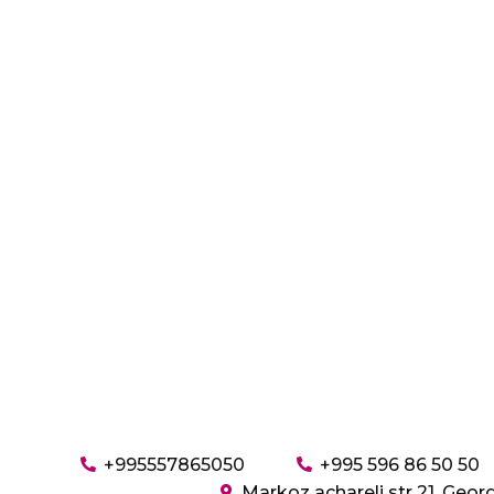
+995557865050
+995 596 86 50 50
Markoz achareli str 21, Geor